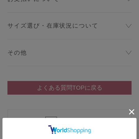
SERVICE
サイズ選び・在庫状況について
ブラ交換&返品について
ルームブラ販売サロン一覧
その他
サロン卸し問い合わせフォーム
よくある質問TOPに戻る
HELP
よくある質問・お問い合わせ
チャット
サイズガイド