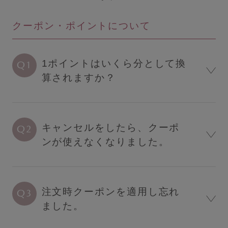
すべてのブラジャー
クーポン・ポイントについて
人気ランキング
夜用ブラ／ナイトブラ
1ポイントはいくら分として換
日中用ブラ／デイリーブラ
算されますか？
ノンワイヤーブラ
カテゴリを探す
キャンセルをしたら、クーポ
ンが使えなくなりました。
全商品一覧
ブラジャー
ショーツ
注文時クーポンを適用し忘れ
ブラショーツセット
ました。
ルームウェア