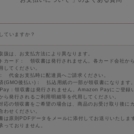
ELP
よくある質問・お問い合わせ
サイズガイド
していますか？
ショッピングガイド
取扱は、お支払方法により異なります。
着用方法
トカード： 領収書は発行されません。各カード会社か
用してください。
洗濯方法
： 代金お支払時に配達員へご請求ください。
済(GMO後払い)： 払込用紙の一部が領収書になります
n Pay：領収書は発行されません。Amazon Payにご
NFORMATION
から発行されるご利用明細等を代用してください。
お知らせ
対応の領収書をご希望の場合は、商品のお受け取り後に
合わせください。
ngellir blog
書は原則PDFデータをメールに添付してお送りいたしま
承っておりません。