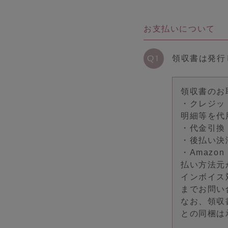
H
カテゴリを探す
お支払いについて
全商品一覧
ブラジャー
領収書は発行
ショーツ
ブラショーツセット
ルームウェア
領収書のお
・クレジッ
レッグケア
明細等を代
フェムケア
・代金引換
ブラパッド／ギフト
・後払い決
バストケアコスメ
・Amazo
I
払い方法元
ランキング
インボイス
までお問い
A
おすすめ特集
なお、領収
との同梱は
セール